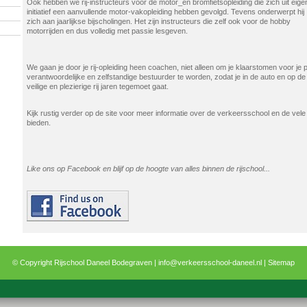
Ook hebben we rij-instructeurs voor de motor_en bromfietsopleiding die zich uit eige
initiatief een aanvullende motor-vakopleiding hebben gevolgd. Tevens onderwerpt hij
zich aan jaarlijkse bijscholingen. Het zijn instructeurs die zelf ook voor de hobby
motorrijden en dus volledig met passie lesgeven.
We gaan je door je rij-opleiding heen coachen, niet alleen om je klaarstomen voor j
verantwoordelijke en zelfstandige bestuurder te worden, zodat je in de auto en op de
veilige en plezierige rij jaren tegemoet gaat.
Kijk rustig verder op de site voor meer informatie over de verkeersschool en de vele
bieden.
Like ons op Facebook en blijf op de hoogte van alles binnen de rijschool...
© Copyright Rijschool Daneel Bodegraven |
info@verkeersschool-daneel.nl
|
Sitemap