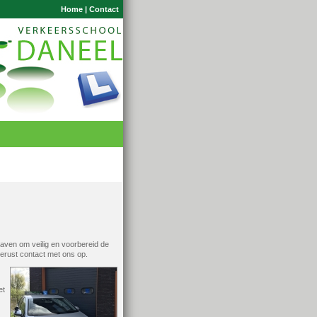
Home
|
Contact
raven om veilig en voorbereid de
gerust contact met ons op.
et