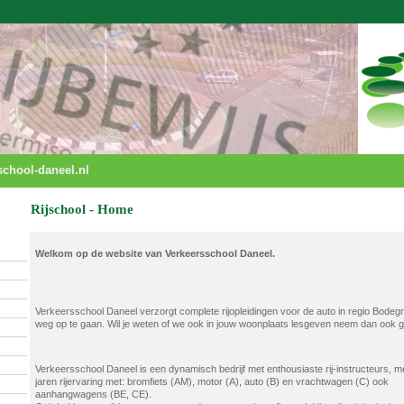
chool-daneel.nl
Rijschool - Home
Welkom op de website van Verkeersschool Daneel.
Verkeersschool Daneel verzorgt complete rijopleidingen voor de auto in regio Bodeg
weg op te gaan. Wil je weten of we ook in jouw woonplaats lesgeven neem dan ook 
Verkeersschool Daneel is een dynamisch bedrijf met enthousiaste rij-instructeurs, m
jaren rijervaring met: bromfiets (AM), motor (A), auto (B) en vrachtwagen (C) ook
aanhangwagens (BE, CE).