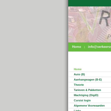
Home
info@verkeerss
|
Home
Auto (B)
Aanhangwagen (B-E)
Theorie
Tarieven & Pakketten
Machtiging (DigiD)
Cursist login
Algemene Voorwaarden
Links