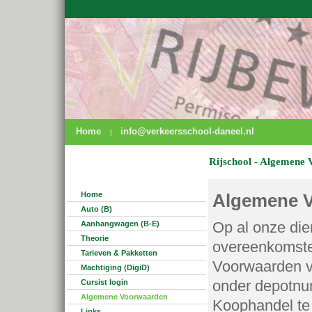
Home
info@verkeersschool-daneel.nl
|
Rijschool - Algemene
Home
Algemene 
Auto (B)
Op al onze die
Aanhangwagen (B-E)
Theorie
overeenkomste
Tarieven & Pakketten
Voorwaarden v
Machtiging (DigiD)
onder depotnu
Cursist login
Algemene Voorwaarden
Koophandel te
Links