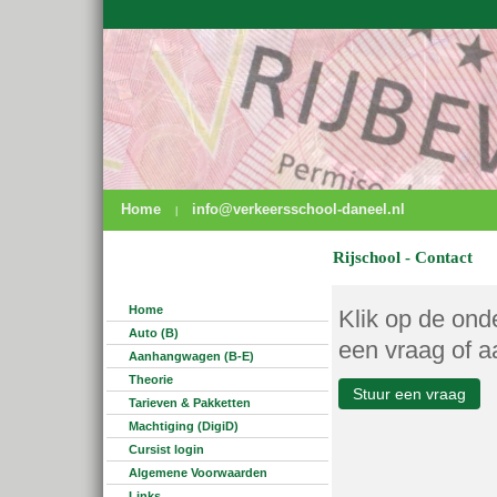
Home
info@verkeersschool-daneel.nl
|
Rijschool - Contact
Home
Klik op de ond
Auto (B)
een vraag of a
Aanhangwagen (B-E)
Theorie
Stuur een vraag
Tarieven & Pakketten
Machtiging (DigiD)
Cursist login
Algemene Voorwaarden
Links