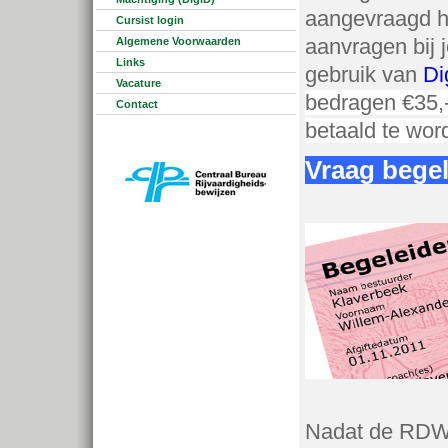
aangevraagd he
Cursist login
aanvragen bij
Algemene Voorwaarden
Links
gebruik van
Di
Vacature
bedragen €35,-
Contact
betaald te wor
Vraag bege
Nadat de RDW 