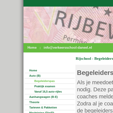
Home
info@verkeersschool-daneel.nl
|
Rijschool - Begeleider
Home
Begeleider
Auto (B)
Als je meedoet
Begeleiderspas
Praktijk examen
nodig. Deze pa
Vanaf 16,5 auto-rijles
coaches melden
Aanhangwagen (B-E)
Zodra al je co
Theorie
Tarieven & Pakketten
de begeleider
Machtiging (DigiD)